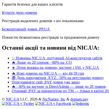
Гарантія безпеки для ваших клієнтів
Купити дроп-домени
Реєстрація видалених доменів з seo показниками
Безкоштовний домен .PP.UA
Повністю безкоштовна реєстрація та продовження домену
Останні акції та новини від NIC.UA:
✨ Новинка NIC.UA: потужний AI-конструктор сайтів
🔥 Лише до 20 серпня: −80% на .CO
☀️ Літня знижка на домени, хостинг і SSL у NIC.UA
🔥 Нові домени на NIC.UA — від 44,59 грн
🎁 День народження .XYZ: -50% на реєстрацію домену
Передзамовте свій .PAY домен уже зараз
🔥 –30% на хостинг із DirectAdmin — лише до 20 травня
Отримай .PAY за пріоритетом по ТМ — тільки в квітні 20
©
NIC.UA
LLC,
2026 &
NicNames, Inc
&
domain.pay